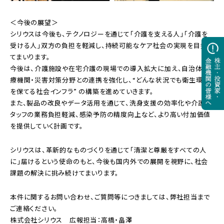
＜今後の展望＞
シリウスは今後も、テクノロジーを通じて「介護を支える人」「介護を
受ける人」双方の負担を軽減し、持続可能なケア社会の実現を目指し
てまいります。
今後は、介護施設や在宅介護の現場での導入拡大に加え、自治体・医
療機関・災害対策分野との連携を強化し、“どんな状況でも衛生環境
を保てる社会インフラ” の構築を進めていきます。
また、製品の改良やデータ活用を通じて、洗身支援の効率化や介護ス
タッフの業務負担軽減、感染予防の精度向上など、より高い付加価値
を提供していく計画です。
シリウスは、革新的なものづくりを通じて「清潔と尊厳をすべての人
に」届けるという使命のもと、今後も国内外での展開を視野に、社会
課題の解決に挑み続けてまいります。
本件に関するお問い合わせ、ご質問等につきましては、弊社担当まで
ご連絡ください。
株式会社シリウス 広報担当：高橋・畠澤