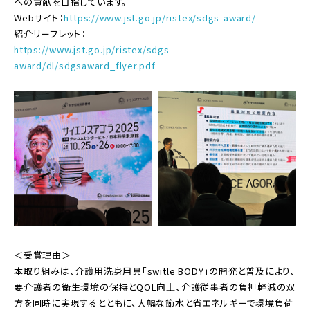
への貢献を目指しています。
Webサイト：
https://www.jst.go.jp/ristex/sdgs-award/
紹介リーフレット：
https://www.jst.go.jp/ristex/sdgs-
award/dl/sdgsaward_flyer.pdf
＜受賞理由＞
本取り組みは、介護用洗身用具「switle BODY」の開発と普及により、
要介護者の衛生環境の保持とQOL向上、介護従事者の負担軽減の双
方を同時に実現するとともに、大幅な節水と省エネルギーで環境負荷