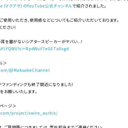
ke（マクアケ）のYouTube公式チャンネル
で紹介されました。
ご使用いただき、使用感などについてもご紹介いただいております。
ください！
耳を塞がないシアタースピーカーがヤバい...！
fJuYLYQW0?si=RpdWuV7eGETaXxgd
ネル＞
.com/@MakuakeChannel
ラウドファンディングも終了間近になりました！
をお願いいたします。
トページ＞
com/project/swire_aurbis/
、ご質問等につきましては、弊社担当までご連絡ください。