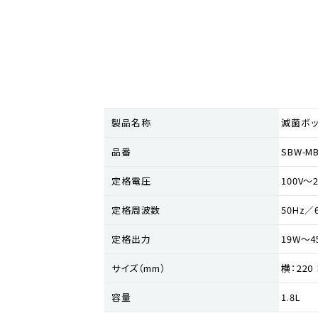
製品名称
滅菌ボッ
品番
SBW-MB
定格電圧
100V〜2
定格周波数
50Hz／
定格出力
19W〜4
サイズ（mm）
横：220
容量
1.8L