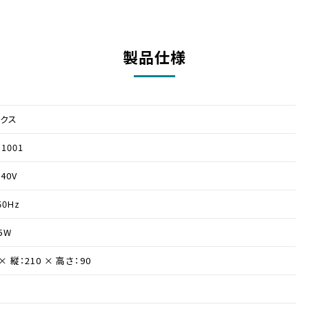
製品仕様
クス
1001
40V
60Hz
5W
 × 縦：210 × 高さ：90